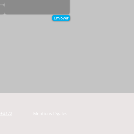
Envoyer
leus72
Mentions légales