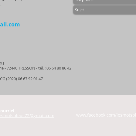
.
ail.com
ITU
erie - 72440 TRESSON - tél. : 06 64 80 86 42
ACG (2020) 06 67 92 01 47
ourriel
www.facebook.com/lesmotsb
esmotsbleus72@gmail.com