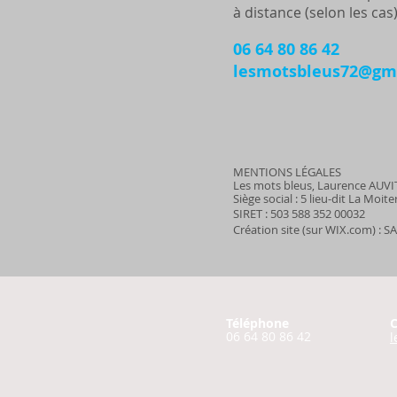
à distance (selon les cas)
06 64 80 86 42
lesmotsbleus72@gm
MENTIONS LÉGALES
Les mots bleus, Laurence AUV
Siège social : 5 lieu-dit La Moit
SIRET : 503 588 352 00032
Création site (sur WIX.com) : S
Téléphone
C
06 64 80 86 42
l