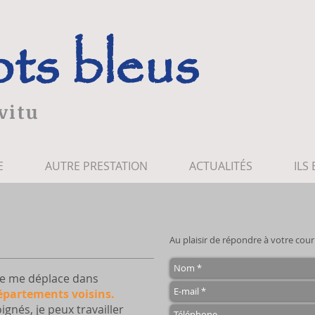
ot
s bleus
vitu
E
AUTRE PRESTATION
ACTUALITÉS
ILS
Au plaisir de répondre à votre courr
 je me déplace dans
départements voisins.
gnés, je peux travailler